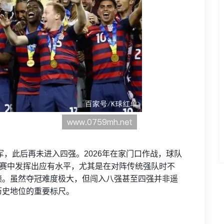
军，此后再未进入四强。2026年在家门口作战，球队
比赛中发挥出应有水平，尤其是在对阵传统强队时不
绩。虽然夺冠难度极大，但闯入八强甚至四强并非遥
历史地位的重要标尺。