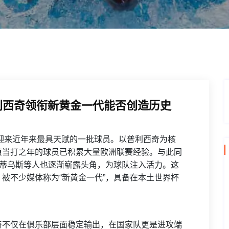
普利西奇领衔新黄金一代能否创造历史
正迎来近年来最具天赋的一批球员。以普利西奇为核
值当打之年的球员已积累大量欧洲联赛经验。与此同
庞蒂乌斯等人也逐渐崭露头角，为球队注入活力。这
被不少媒体称为“新黄金一代”，具备在本土世界杯
奇不仅在俱乐部层面稳定输出，在国家队更是进攻端