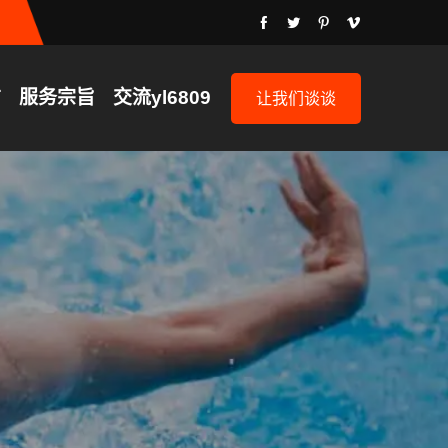
布
服务宗旨
交流
yl6809
让我们谈谈