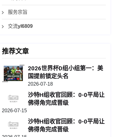
服务宗旨
交流
yl6809
推荐文章
2026世界杯D组小组第一：美
国提前锁定头名
2026-07-18
沙特H组收官回顾：0-0平局让
佛得角完成晋级
2026-07-15
沙特H组收官回顾：0-0平局让
佛得角完成晋级