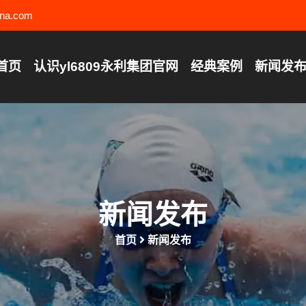
ina.com
首页
认识
yl6809永利集团官网
经典案例
新闻发
新闻发布
首页
新闻发布